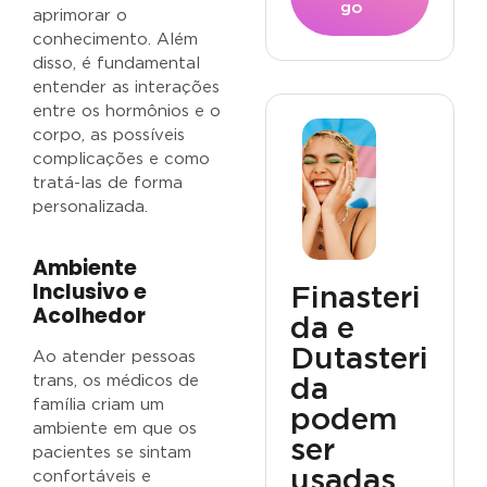
go
aprimorar o
conhecimento. Além
disso, é fundamental
entender as interações
entre os hormônios e o
corpo, as possíveis
complicações e como
tratá-las de forma
personalizada.
Ambiente
Inclusivo e
Finasteri
Acolhedor
da e
Dutasteri
Ao atender pessoas
trans, os médicos de
da
família criam um
podem
ambiente em que os
ser
pacientes se sintam
usadas
confortáveis e