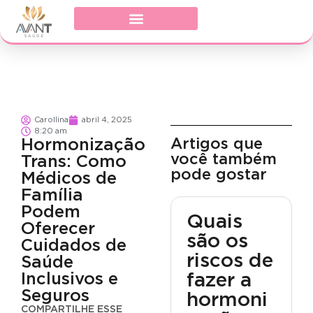
Carollina
abril 4, 2025
8:20 am
Artigos que
Hormonização
você também
Trans: Como
pode gostar
Médicos de
Família
Podem
Quais
Oferecer
são os
Cuidados de
riscos de
Saúde
Inclusivos e
fazer a
Seguros
hormoni
COMPARTILHE ESSE