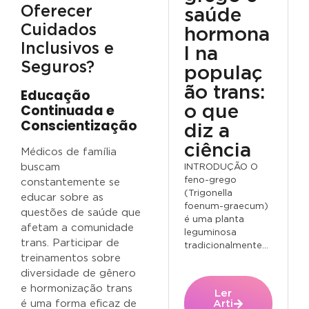
Oferecer
saúde
Cuidados
hormona
Inclusivos e
l na
Seguros?
populaç
ão trans:
Educação
Continuada e
o que
Conscientização
diz a
ciência
Médicos de família
buscam
INTRODUÇÃO O
feno-grego
constantemente se
(Trigonella
educar sobre as
foenum-graecum)
questões de saúde que
é uma planta
afetam a comunidade
leguminosa
trans. Participar de
tradicionalmente...
treinamentos sobre
diversidade de gênero
e hormonização trans
Ler
Arti
é uma forma eficaz de