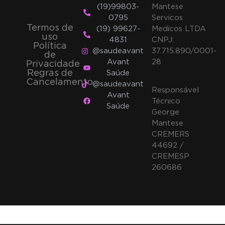
(19)99803-
Mantese
0795
Servicos
Termos de
(19) 99627-
Medicos LTDA
uso
4831
CNPJ:
Política
@saudeavant
37.715.890/0001-
de
Avant
28
Privacidade
Regras de
Saúde
Cancelamento
@saudeavant
Responsável
Avant
Técnico
Saúde
George
Mantese
CREMERS
44692 /
CREMESP
260686