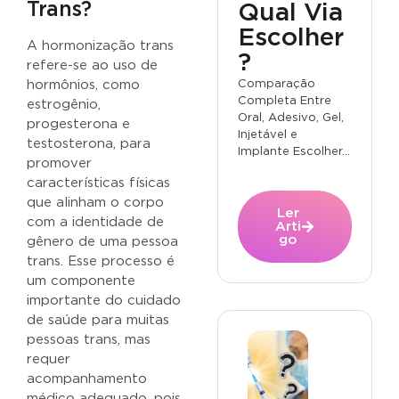
Trans?
Qual Via
Escolher
A hormonização trans
?
refere-se ao uso de
Comparação
hormônios, como
Completa Entre
estrogênio,
Oral, Adesivo, Gel,
progesterona e
Injetável e
testosterona, para
Implante Escolher...
promover
características físicas
que alinham o corpo
Ler
com a identidade de
Arti
go
gênero de uma pessoa
trans. Esse processo é
um componente
importante do cuidado
de saúde para muitas
pessoas trans, mas
requer
acompanhamento
médico adequado, pois