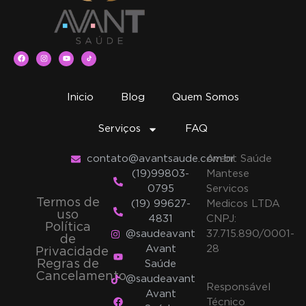
Inicio
Blog
Quem Somos
Serviços
FAQ
contato@avantsaude.com.br
Avant Saúde
(19)99803-
Mantese
0795
Servicos
Termos de
(19) 99627-
Medicos LTDA
uso
4831
CNPJ:
Política
@saudeavant
37.715.890/0001-
de
Avant
28
Privacidade
Regras de
Saúde
Cancelamento
@saudeavant
Responsável
Avant
Técnico