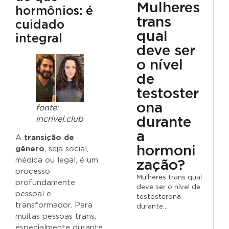
Mulheres
hormônios: é
trans
cuidado
qual
integral
deve ser
o nível
de
testoster
ona
fonte:
incrivel.club
durante
a
A
transição de
hormoni
gênero
, seja social,
médica ou legal, é um
zação?
processo
Mulheres trans qual
profundamente
deve ser o nível de
pessoal e
testosterona
transformador. Para
durante...
muitas pessoas trans,
especialmente durante