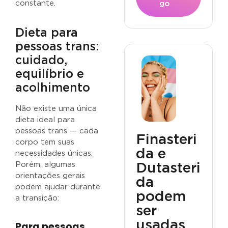
constante.
go
Dieta para
pessoas trans:
cuidado,
equilíbrio e
acolhimento
Não existe uma única
dieta ideal para
pessoas trans — cada
Finasteri
corpo tem suas
da e
necessidades únicas.
Porém, algumas
Dutasteri
orientações gerais
da
podem ajudar durante
podem
a transição:
ser
usadas
Para pessoas