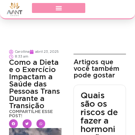
Carollina
abril 23, 2025
8:33 am
Artigos que
Como a Dieta
você também
e o Exercício
pode gostar
Impactam a
Saúde das
Pessoas Trans
Quais
Durante a
são os
Transição
riscos de
COMPARTILHE ESSE
POST!
fazer a
hormoni