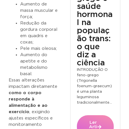
Aumento de
saúde
massa muscular e
hormona
força;
l na
Redução da
populaç
gordura corporal
em quadris e
ão trans:
coxas;
o que
Pele mais oleosa;
diz a
Aumento do
ciência
apetite e do
metabolismo
INTRODUÇÃO O
basal.
feno-grego
Essas alterações
(Trigonella
foenum-graecum)
impactam diretamente
é uma planta
como o corpo
leguminosa
responde à
tradicionalmente...
alimentação e ao
exercício
, exigindo
ajustes específicos e
Ler
monitoramento
Arti