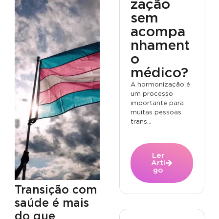
zação
sem
acompa
nhament
o
médico?
A hormonização é
um processo
importante para
muitas pessoas
trans...
Ler
Arti
go
Transição com
saúde é mais
do que